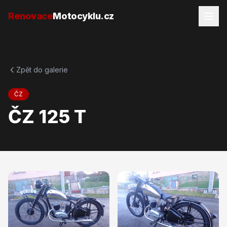
Přejít na obsah
Renovace
Motocyklu.cz
Zpět do galerie
ČZ
ČZ 125 T