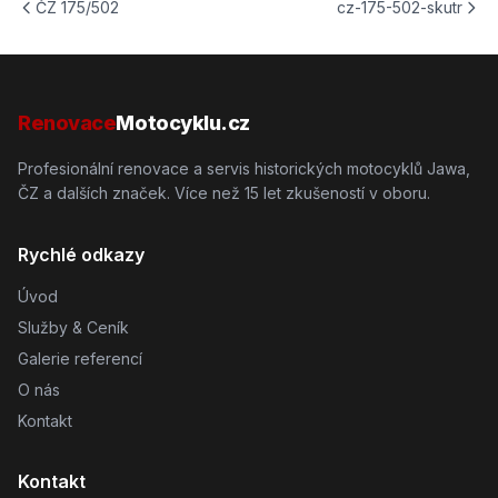
ČZ 175/502
cz-175-502-skutr
Renovace
Motocyklu.cz
Profesionální renovace a servis historických motocyklů Jawa,
ČZ a dalších značek. Více než 15 let zkušeností v oboru.
Rychlé odkazy
Úvod
Služby & Ceník
Galerie referencí
O nás
Kontakt
Kontakt