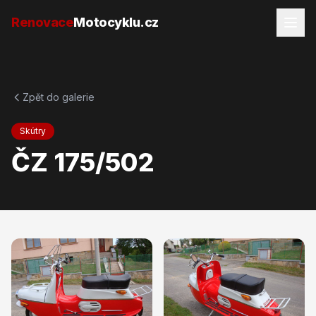
Přejít na obsah
Renovace
Motocyklu.cz
Zpět do galerie
Skútry
ČZ 175/502