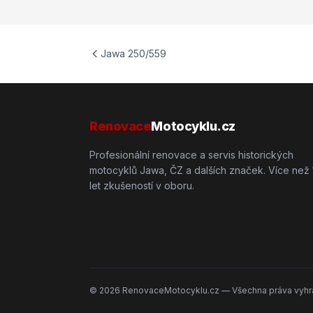
Jawa 250/559
Renovace
Motocyklu.cz
Profesionální renovace a servis historických
motocyklů Jawa, ČZ a dalších značek. Více než 
let zkušeností v oboru.
©
2026
RenovaceMotocyklu.cz — Všechna práva vyhr