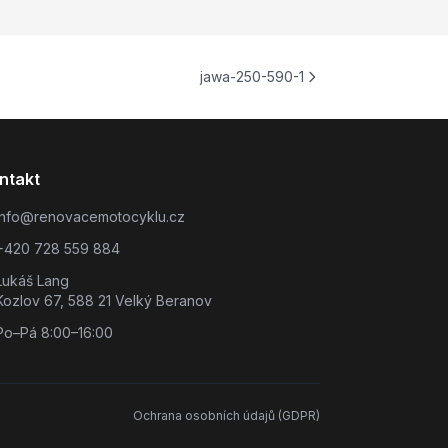
jawa-250-590-1
ntakt
info@renovacemotocyklu.cz
+420 728 559 884
Lukáš Lang
Kozlov 67, 588 21 Velký Beranov
Po–Pá 8:00–16:00
Ochrana osobních údajů (GDPR)