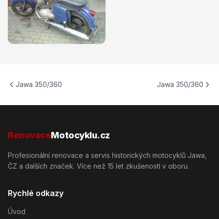
Jawa 350/360
Jawa 350/360
Renovace
Motocyklu.cz
Profesionální renovace a servis historických motocyklů Jawa,
ČZ a dalších značek. Více než 15 let zkušeností v oboru.
Rychlé odkazy
Úvod