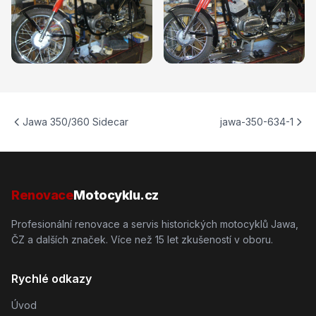
Jawa 350/360 Sidecar
jawa-350-634-1
Renovace
Motocyklu.cz
Profesionální renovace a servis historických motocyklů Jawa,
ČZ a dalších značek. Více než 15 let zkušeností v oboru.
Rychlé odkazy
Úvod