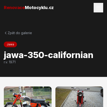
Přejít na obsah
Renovace
Motocyklu.cz
Zpět do galerie
Jawa
jawa-350-californian
r.v.
1971