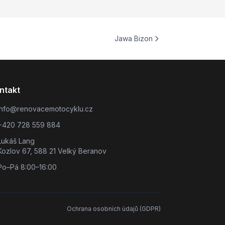
Jawa Bizon
ntakt
info@renovacemotocyklu.cz
+420 728 559 884
Lukáš Lang
Kozlov 67, 588 21 Velký Beranov
Po–Pá 8:00–16:00
Ochrana osobních údajů (GDPR)