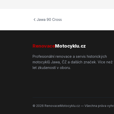
Jawa 90 Cross
Renovace
Motocyklu.cz
Profesionální renovace a servis historických
motocyklů Jawa, ČZ a dalších značek. Více než 
let zkušeností v oboru.
©
2026
RenovaceMotocyklu.cz — Všechna práva vyhr