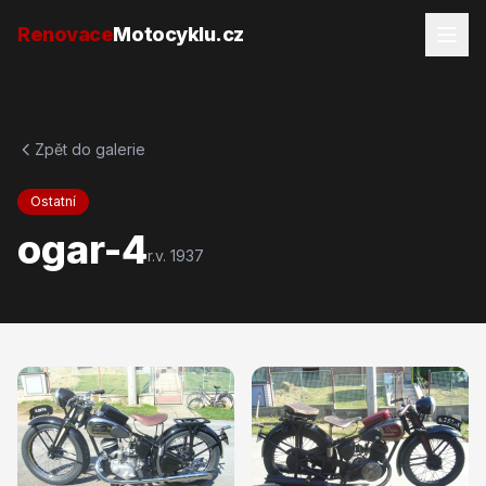
Přejít na obsah
Renovace
Motocyklu.cz
Zpět do galerie
Ostatní
ogar-4
r.v.
1937