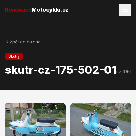
Přejít na obsah
Renovace
Motocyklu.cz
Zpět do galerie
Skútry
skutr-cz-175-502-01
r.v.
1961