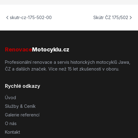
skutr-cz-175-502-00
Skútr ČZ 175/502
Renovace
Motocyklu.cz
Profesionální renovace a servis historických motocyklů Jawa,
ČZ a dalších značek. Více než 15 let zkušeností v oboru.
Rychlé odkazy
Úvod
Služby & Ceník
Galerie referencí
O nás
Kontakt