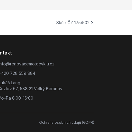
Skútr ČZ 175/502
ntakt
info@renovacemotocyklu.cz
+420 728 559 884
Lukáš Lang
Kozlov 67, 588 21 Velký Beranov
Po–Pá 8:00–16:00
Ochrana osobních údajů (GDPR)