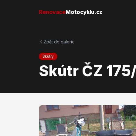
Přejít na obsah
Renovace
Motocyklu.cz
Zpět do galerie
Skútry
Skútr ČZ 175