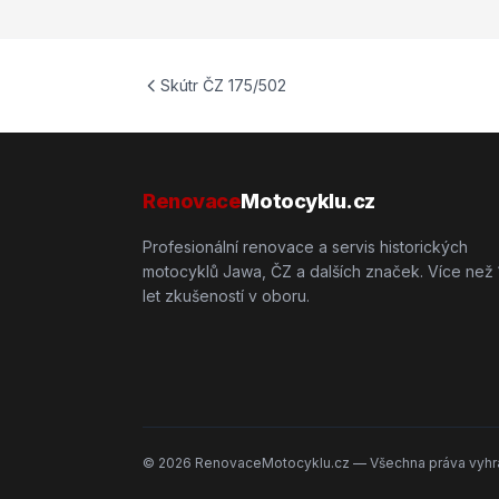
Skútr ČZ 175/502
Renovace
Motocyklu.cz
Profesionální renovace a servis historických
motocyklů Jawa, ČZ a dalších značek. Více než 
let zkušeností v oboru.
©
2026
RenovaceMotocyklu.cz — Všechna práva vyhr