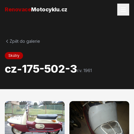
Přejít na obsah
Renovace
Motocyklu.cz
Zpět do galerie
Skútry
cz-175-502-3
r.v.
1961