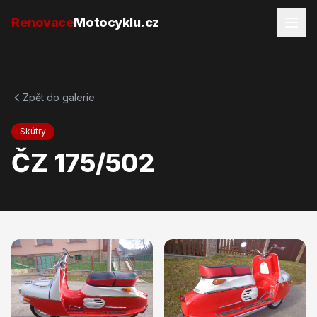
Přejít na obsah
Renovace
Motocyklu.cz
Zpět do galerie
Skútry
ČZ 175/502