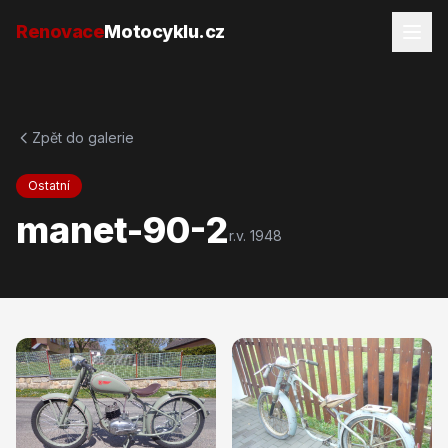
Přejít na obsah
Renovace
Motocyklu.cz
Zpět do galerie
Ostatní
manet-90-2
r.v.
1948