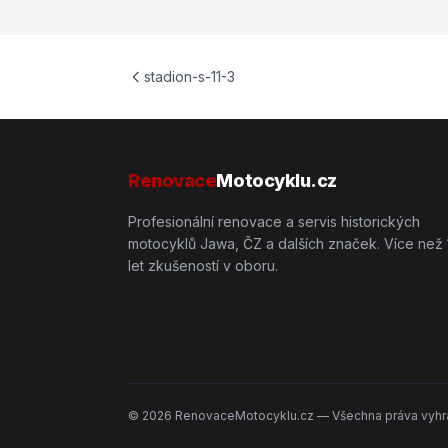
stadion-s-11-3
Renovace
Motocyklu.cz
Profesionální renovace a servis historických
motocyklů Jawa, ČZ a dalších značek. Více než 
let zkušeností v oboru.
©
2026
RenovaceMotocyklu.cz — Všechna práva vyhr