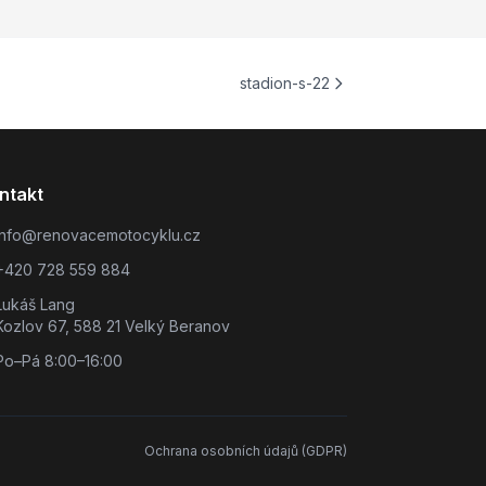
stadion-s-22
ntakt
info@renovacemotocyklu.cz
+420 728 559 884
Lukáš Lang
Kozlov 67, 588 21 Velký Beranov
Po–Pá 8:00–16:00
Ochrana osobních údajů (GDPR)